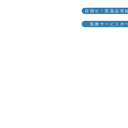
目指せ！医薬品登
mmunity
医療サービスポ
ホーム
業務内容