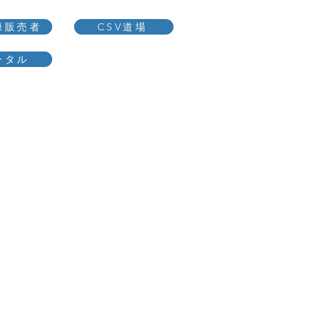
録販売者
CSV道場
ータル
業務実績
会社概要
お問い合わせ